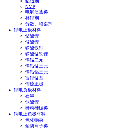
粘结剂
NMP
电解质盐类
补锂剂
分散、增柔剂
锂电正极材料
钴酸锂
锰酸锂
磷酸铁锂
磷酸锰铁锂
镍锰二元
镍钴锰三元
镍钴铝三元
富锂锰基
锂硫正极
锂电负极材料
石墨
钛酸锂
硅粉硅碳类
钠电正负极材料
氧化物类
聚阴离子类