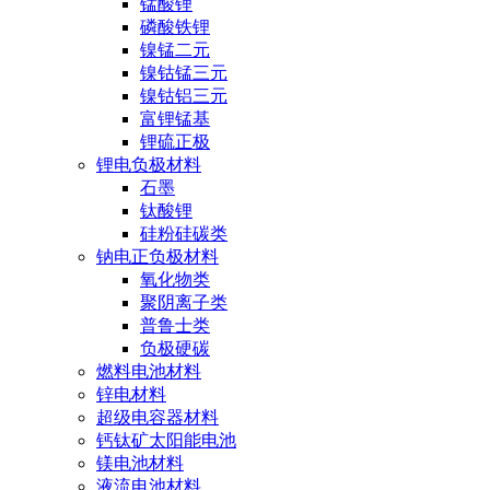
锰酸锂
磷酸铁锂
镍锰二元
镍钴锰三元
镍钴铝三元
富锂锰基
锂硫正极
锂电负极材料
石墨
钛酸锂
硅粉硅碳类
钠电正负极材料
氧化物类
聚阴离子类
普鲁士类
负极硬碳
燃料电池材料
锌电材料
超级电容器材料
钙钛矿太阳能电池
镁电池材料
液流电池材料