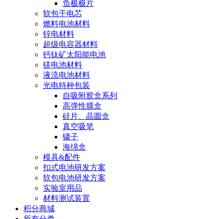
负极极片
软包干电芯
燃料电池材料
锌电材料
超级电容器材料
钙钛矿太阳能电池
镁电池材料
液流电池材料
光电特种包装
自吸附胶盒系列
高弹性膜盒
硅片、晶圆盒
真空吸笔
镊子
海绵盒
模具&配件
扣式电池研发方案
软包电池研发方案
实验室用品
材料测试装置
积分商城
所有分类