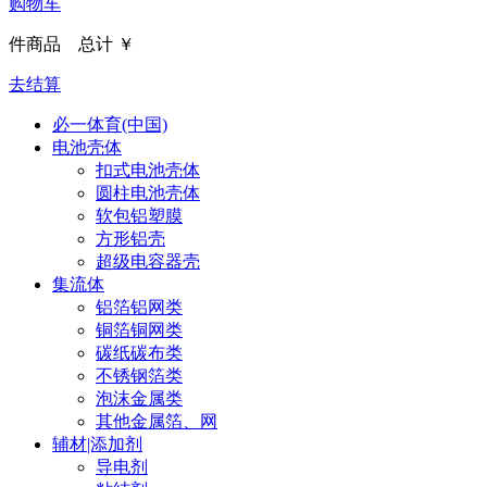
购物车
件商品 总计
￥
去结算
必一体育(中国)
电池壳体
扣式电池壳体
圆柱电池壳体
软包铝塑膜
方形铝壳
超级电容器壳
集流体
铝箔铝网类
铜箔铜网类
碳纸碳布类
不锈钢箔类
泡沫金属类
其他金属箔、网
辅材|添加剂
导电剂