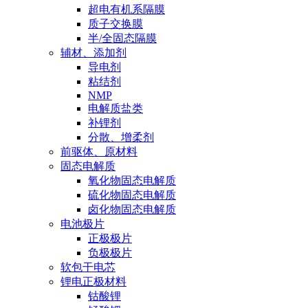
超电有机系隔膜
质子交换膜
半/全固态隔膜
辅材、添加剂
导电剂
粘结剂
NMP
电解质盐类
补锂剂
分散、增柔剂
前驱体、原材料
固态电解质
氧化物固态电解质
硫化物固态电解质
卤化物固态电解质
电池极片
正极极片
负极极片
软包干电芯
锂电正极材料
钴酸锂