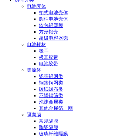
电池壳体
扣式电池壳体
圆柱电池壳体
软包铝塑膜
方形铝壳
超级电容器壳
电池耗材
极耳
极耳胶带
电池胶带
集流体
铝箔铝网类
铜箔铜网类
碳纸碳布类
不锈钢箔类
泡沫金属类
其他金属箔、网
隔离膜
常规隔膜
陶瓷隔膜
玻璃纤维隔膜