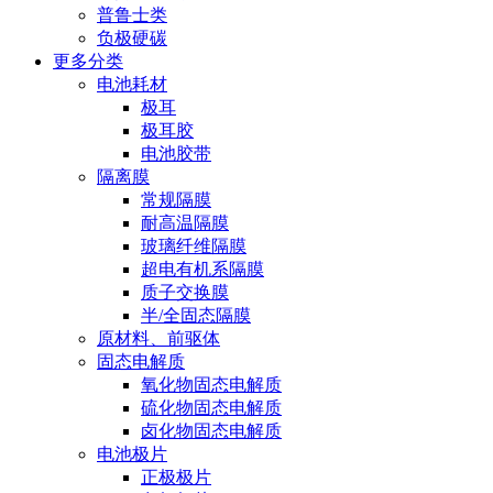
普鲁士类
负极硬碳
更多分类
电池耗材
极耳
极耳胶
电池胶带
隔离膜
常规隔膜
耐高温隔膜
玻璃纤维隔膜
超电有机系隔膜
质子交换膜
半/全固态隔膜
原材料、前驱体
固态电解质
氧化物固态电解质
硫化物固态电解质
卤化物固态电解质
电池极片
正极极片