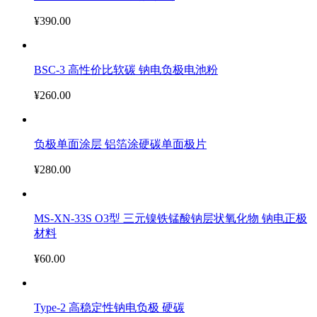
¥390.00
BSC-3 高性价比软碳 钠电负极电池粉
¥260.00
负极单面涂层 铝箔涂硬碳单面极片
¥280.00
MS-XN-33S O3型 三元镍铁锰酸钠层状氧化物 钠电正极
材料
¥60.00
Type-2 高稳定性钠电负极 硬碳